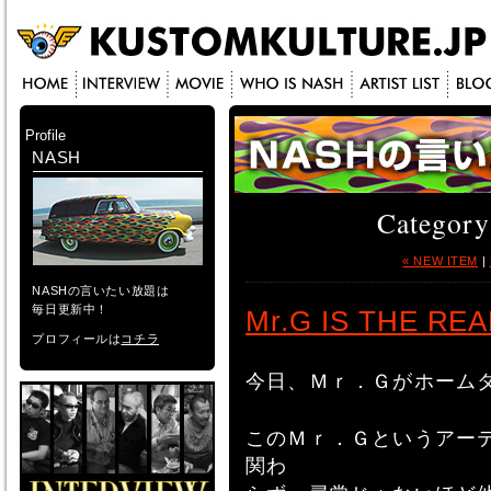
Profile
NASH
Categor
« NEW ITEM
|
NASHの言いたい放題は
毎日更新中！
Mr.G IS THE REA
プロフィールは
コチラ
今日、Ｍｒ．Ｇがホーム
このＭｒ．Ｇというアー
関わ