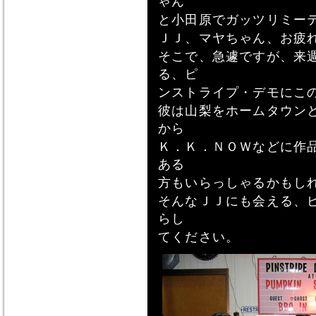
ゃん
と小田原でガッツリミー
ＪＪ、マヤちゃん、お疲
そこで、急遽ですが、来
る、ピ
ンストライプ・デモにこ
彼は山梨をホームタウン
から
Ｋ．Ｋ．ＮＯＷなどに作
ある
方もいらっしゃるかもし
そんなＪＪにも会える、
らし
てください。