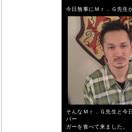
今日無事にＭｒ．Ｇ先生
そんなＭｒ．Ｇ先生と今
バー
ガーを食べて来ました。