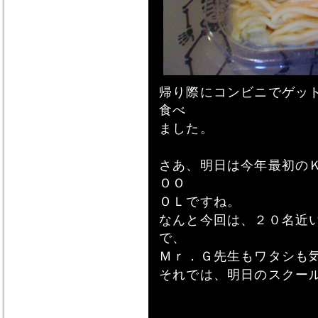
帰り際にコンビニでゲッ
食べ
ました。
さあ、明日は今年最初の
ＯＯ
ＯＬですね。
なんと今回は、２０名近
で、
Ｍｒ．Ｇ先生もワタシも
それでは、明日のスクー