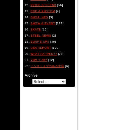
PEOPLE/FRIEND
[56]
ROD & KUSTOM
[7]
SHOP INFO
[3]
SHOW & EVENT
[193]
SKATE
[16]
STEEL NEWS
[2]
SURF'S UP!!
[46]
USA REPORT
[179]
WHAT HAPPEN'!?
[29]
YUM YUM!!
[12]
ビンストイプのある生活
[6]
Archive