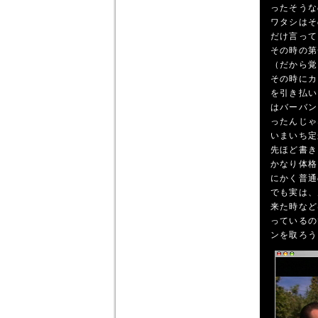
ったそうな
ワタシはそ
だけ言って
その時の第
（だから覚
その時にカ
を引き払い
はバーバン
ったんじゃ
いまいち定
先ほど書き
かなり体格
にかく普通
でも実は、
来た時など
っているの
ンを取ろう