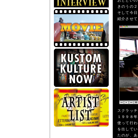
おとといの
きのうの２
そして今日
紹介させて
スクラッチ
１９９８年
使って行わ
を出してい
たのが、あ