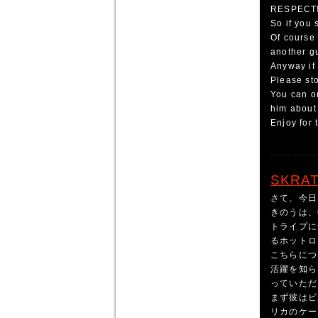
RESPECT!
So if you 
Of course 
another g
Anyway if
Please sto
You can or
him about
Enjoy for 
SKRAT
さて、今日
きのうは、
トライプに
るホットロ
こちらにつ
活躍を知ら
っていただ
まず彼はビ
リカのケー