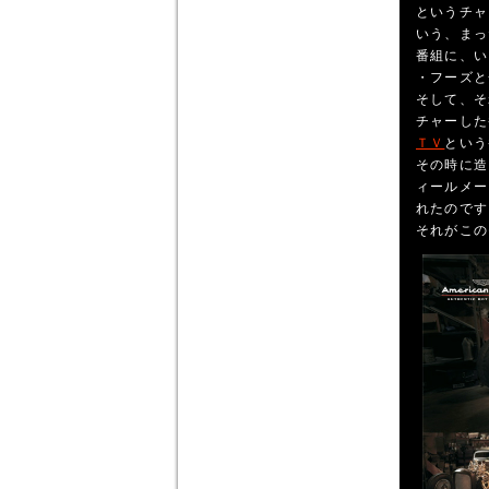
というチャ
いう、まっ
番組に、い
・フーズと
そして、そ
チャーした
ＴＶ
という
その時に造
ィールメー
れたのです
それがこの