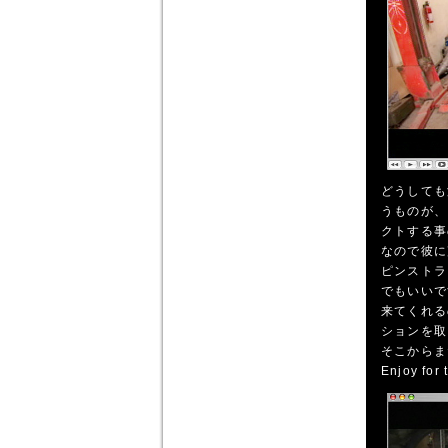
どうしても
うものが、
クトする事
なので彼に
ピンストラ
でもいいで
来てくれる
ションを取
そこからま
Enjoy for 