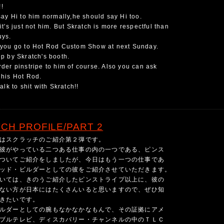
!
say Hi to him normally,he should say Hi too.
it's just not him. But Skratch is more respectful than
uys.
 you go to Hot Rod Custom Show at next Sunday.
p by Skratch's booth.
der pinstripe to him of course. Also you can ask
 his Hot Rod.
talk to shit with Skratch!!
CH PROFILE/PART 2
はスクラッチのご紹介第２弾です。
彼がやっている二つある仕事の内の一つである、ピンス
ついてご紹介をしましたが、今日はもう一つの仕事であ
ッド・ビルダーとしての彼をご紹介させていただきます。
いては、きのうご紹介したピンストライプ以上に、彼の
ない方が日本にはたくさんいると思いますので、ぜひ知
きたいです。
ルダーとしての腕もなかなかなもんで、その証拠にアメ
ブルテレビ、ディスカバリー・チャンネルの中のＴＬＣ