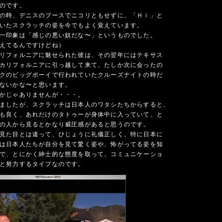
のです。
の時、デニスのブースでニコリともせずに、「Ｈｉ」と
いたスクラッチの姿を今でもよく覚えています。
一印象は「感じの悪い奴だな〜」というものでした。
えてるんですけどね）
リフォルニアに魅せられた彼は、その翌年にはテキサス
カリフォルニアに引っ越して来て、たしか次に会ったの
クのビッグボーイで行われていたクルーズナイトの時だ
ないかな〜と思います。
かじゃありませんが・・・。
ましたが、スクラッチは日本人のワタシたちからすると、
も良く、あれだけのタトゥーが身体中に入っていて、と
の人から見るとかなり威圧感があると思うのです。
見た目とは違って、ひじょうに礼儀正しく、特に日本に
は日本人たちが自分を見て驚く姿や、怖がってる姿を知
で、とにかく紳士的な態度を取って、コミュニケーショ
と努力するタイプなのです。