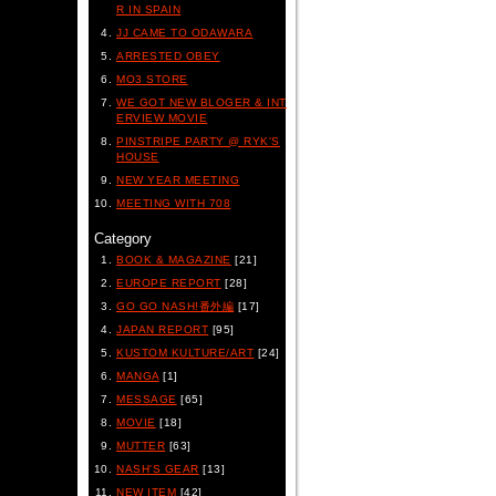
R IN SPAIN
JJ CAME TO ODAWARA
ARRESTED OBEY
MO3 STORE
WE GOT NEW BLOGER & INT
ERVIEW MOVIE
PINSTRIPE PARTY @ RYK'S
HOUSE
NEW YEAR MEETING
MEETING WITH 708
Category
BOOK & MAGAZINE
[21]
EUROPE REPORT
[28]
GO GO NASH!番外編
[17]
JAPAN REPORT
[95]
KUSTOM KULTURE/ART
[24]
MANGA
[1]
MESSAGE
[65]
MOVIE
[18]
MUTTER
[63]
NASH'S GEAR
[13]
NEW ITEM
[42]