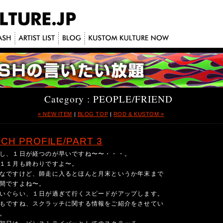
Category : PEOPLE/FRIEND
« NEW ITEM
|
BLOG TOP
|
ROD & KUSTOM »
CH PROFILE/PART 3
し、１日が経つのが早いですね〜〜・・・。
１１月も終わりですよ〜。
なですけど、師走に入るとほんと月末というか年末まで
間ですよね〜。
いぐらい、１日が過ぎて行くスピードがアップします。
もですね、スクラッチに関する情報をご紹介をさせてい
。