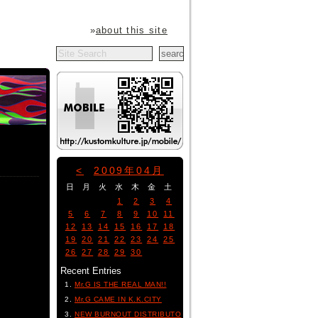
»
about this site
<
2009年04月
日
月
火
水
木
金
土
1
2
3
4
5
6
7
8
9
10
11
12
13
14
15
16
17
18
19
20
21
22
23
24
25
26
27
28
29
30
Recent Entries
Mr.G IS THE REAL MAN!!
Mr.G CAME IN K.K.CITY
NEW BURNOUT DISTRIBUTO