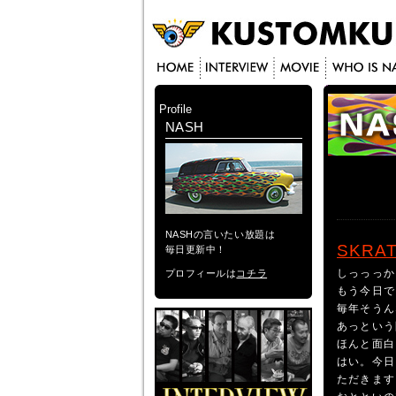
Profile
NASH
NASHの言いたい放題は
SKRAT
毎日更新中！
しっっっか
プロフィールは
コチラ
もう今日で
毎年そうん
あっという
ほんと面白
はい。今日
ただきます