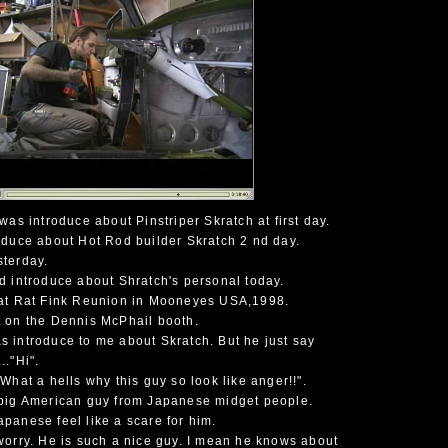
 was introduce about Pinstriper Skratch at first day.
oduce about Hot Rod builder Skratch 2 nd day.
sterday.
d introduce about Shratch's personal today.
 at Rat Fink Reunion in Mooneyes USA,1998.
t on the Dennis McPhail booth.
s introduce to me about Skratch. But he just say
.."Hi".
"What a hells why this guy so look like anger!!".
 big American guy from Japanese midget people.
panese feel like a scare for him.
worry. He is such a nice guy. I mean he knows about