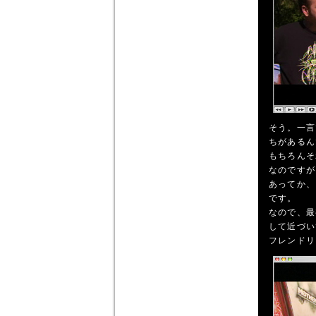
そう。一言
ちがあるん
もちろんそ
なのですが
あってか、
です。
なので、最
して近づい
フレンドリ