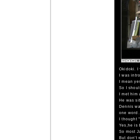
Okidoki. I
I was intr
I mean ye
So I shoul
I met him
He was si
Dennis wa
one word..
I thought 
Yes,he is
So most Ja
But don't 